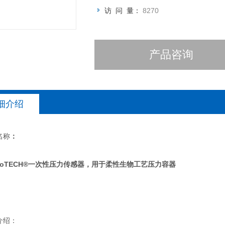
--精度优于+/-0.003psi与压力®高分
访 问 量：
8270
产品咨询
细介绍
称
：
ndoTECH®一次性压力传感器，用于柔性生物工艺压力容器
绍：