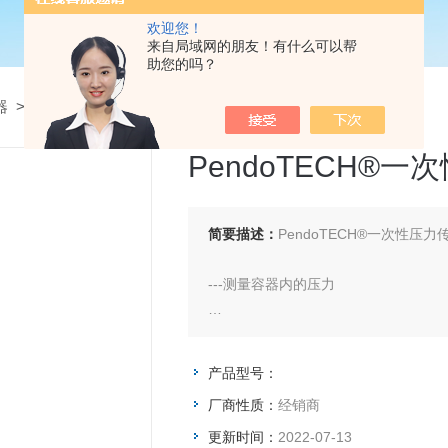
欢迎您！
来自局域网的朋友！有什么可以帮
助您的吗？
器
>
PendoTECH®一次性压力传感器
PendoTECH®
简要描述：
PendoTECH®一次性压
---测量容器内的压力
---在液体或气体应用中的准确性能
产品型号：
---不需要校准
厂商性质：
经销商
--对于一次性使用的应用程序来说，成
--可使用10psi（伽马照射后5psi）
更新时间：
2022-07-13